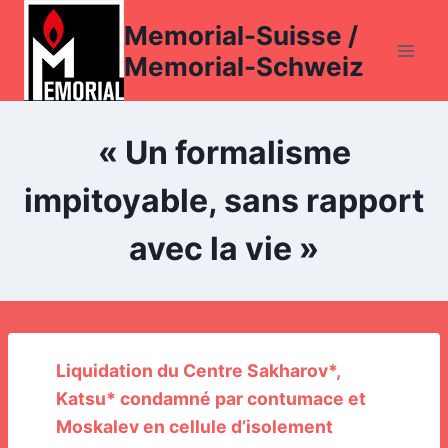
Aller
Memorial-Suisse /
au
Memorial-Schweiz
contenu
« Un formalisme
impitoyable, sans rapport
avec la vie »
Liquidation du Centre Sakharov*,
Katsu* condamné par contumace et
Moskalev en cellule d’isolement